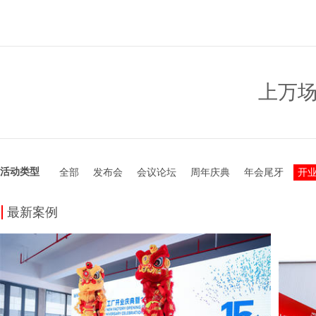
上万
活动类型
全部
发布会
会议论坛
周年庆典
年会尾牙
开
最新案例